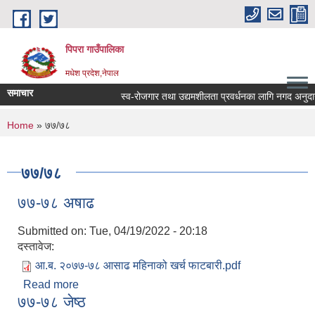
Skip to main content
पिपरा गाउँपालिका
मधेश प्रदेश,नेपाल
समाचार
स्व-रोजगार तथा उद्यमशीलता प्रवर्धनका लागि नगद अनुदान ह
You are here
Home
» ७७/७८
७७/७८
७७-७८ अषाढ
Submitted on:
Tue, 04/19/2022 - 20:18
दस्तावेज:
आ.ब. २०७७-७८ आसाढ महिनाको खर्च फाटबारी.pdf
Read more
about ७७-७८ अषाढ
७७-७८ जेष्ठ