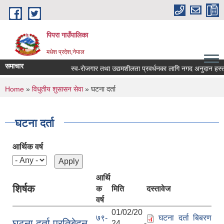
Skip to main content
पिपरा गाउँपालिका
मधेश प्रदेश,नेपाल
समाचार
स्व-रोजगार तथा उद्यमशीलता प्रवर्धनका लागि नगद अनुदान हस्तान्
You are here
Home
»
विधुतीय शुसासन सेवा
» घटना दर्ता
घटना दर्ता
आर्थिक वर्ष
आर्थि
शिर्षक
क
मिति
दस्तावेज
वर्ष
01/02/20
७९-
घटना दर्ता बिबरण
घटना दर्ता प्रतिबेदन
24 -