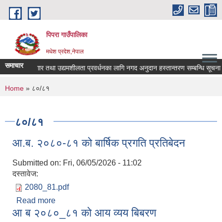
Skip to main content
पिपरा गाउँपालिका
मधेश प्रदेश,नेपाल
समाचार
स्व-रोजगार तथा उद्यमशीलता प्रवर्धनका लागि नगद अनुदान हस्तान्तरण सम्बन्धि सूचना
You are here
Home
» ८०/८१
८०/८१
आ.ब. २०८०-८१ को बार्षिक प्रगति प्रतिबेदन
Submitted on:
Fri, 06/05/2026 - 11:02
दस्तावेज:
2080_81.pdf
Read more
about आ.ब. २०८०-८१ को बार्षिक प्रगति प्रतिबेदन
आ ब २०८०_८१ को आय व्यय बिबरण