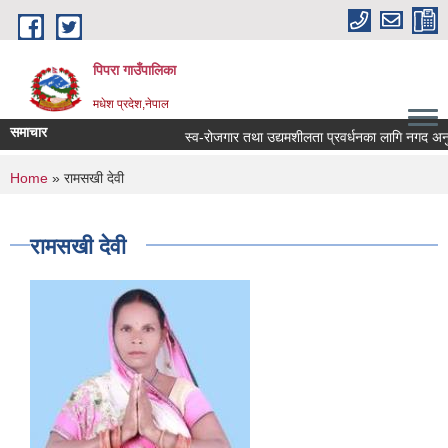
Skip to main content
पिपरा गाउँपालिका
मधेश प्रदेश,नेपाल
समाचार
स्व-रोजगार तथा उद्यमशीलता प्रवर्धनका लागि नगद अनुदान
You are here
Home
» रामसखी देवी
रामसखी देवी