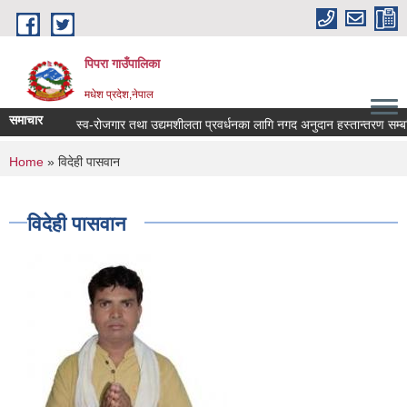
Skip to main content
पिपरा गाउँपालिका
मधेश प्रदेश,नेपाल
समाचार
स्व-रोजगार तथा उद्यमशीलता प्रवर्धनका लागि नगद अनुदान हस्तान्तरण सम्बन्ध
You are here
Home
» विदेही पासवान
विदेही पासवान