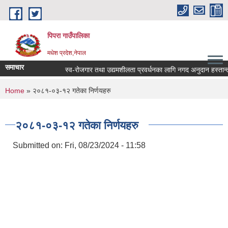
Skip to main content
पिपरा गाउँपालिका
मधेश प्रदेश,नेपाल
समाचार
स्व-रोजगार तथा उद्यमशीलता प्रवर्धनका लागि नगद अनुदान हस्तान्तरण
You are here
Home
» २०८१-०३-१२ गतेका निर्णयहरु
२०८१-०३-१२ गतेका निर्णयहरु
Submitted on:
Fri, 08/23/2024 - 11:58